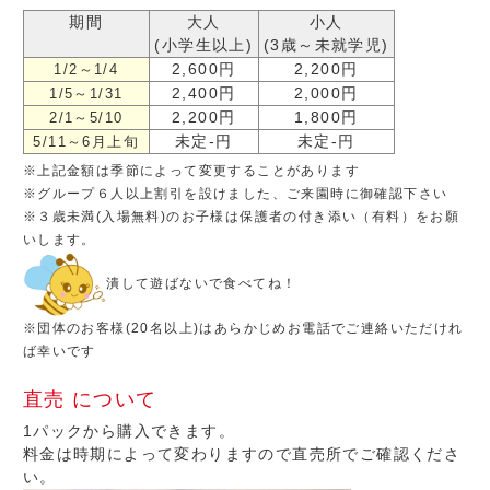
期間
大人
小人
(小学生以上)
(3歳～未就学児)
2,600円
2,200円
1/2～1/4
2,400円
2,000円
1/5～1/31
2,200円
1,800円
2/1～5/10
未定-円
未定-円
5/11～6月上旬
※上記金額は季節によって変更することがあります
※グループ６人以上割引を設けました、ご来園時に御確認下さい
※３歳未満(入場無料)のお子様は保護者の付き添い（有料）をお願
いします。
潰して遊ばないで食べてね！
※団体のお客様(20名以上)はあらかじめお電話でご連絡いただけれ
ば幸いです
直売 について
1パックから購入できます。
料金は時期によって変わりますので直売所でご確認くださ
い。